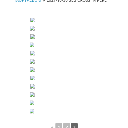
HAUPTALBUM
»
2021/10/30 SLB CROSS IN PERL
◄
1
2
3