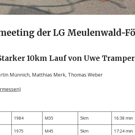
rmeeting der LG Meulenwald-Föh
Starker 10km Lauf von Uwe Tramper
Martin Münnich, Matthias Merk, Thomas Weber
ermessen)
1984
M35
5km
16:38 min
1975
M45
5km
17:24 min