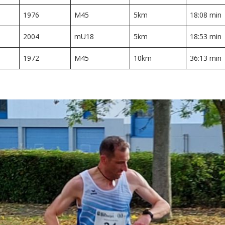
1976
M45
5km
18:08 min
2004
mU18
5km
18:53 min
1972
M45
10km
36:13 min