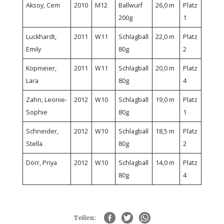
Aksoy, Cem
2010
M12
Ballwurf
26,0 m
Platz
200g
1
Luckhardt,
2011
W11
Schlagball
22,0 m
Platz
Emily
80g
2
Kopmeier,
2011
W11
Schlagball
20,0 m
Platz
Lara
80g
4
Zahn, Leonie-
2012
W10
Schlagball
19,0 m
Platz
Sophie
80g
1
Schneider,
2012
W10
Schlagball
18,5 m
Platz
Stella
80g
2
Dörr, Priya
2012
W10
Schlagball
14,0 m
Platz
80g
4
Teilen: