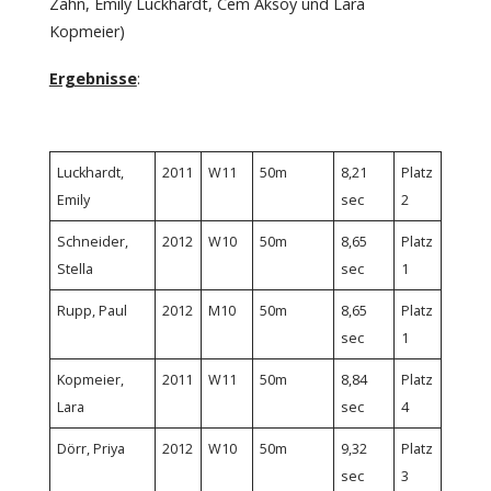
Zahn, Emily Luckhardt, Cem Aksoy und Lara
Kopmeier)
Ergebnisse
:
Luckhardt,
2011
W11
50m
8,21
Platz
Emily
sec
2
Schneider,
2012
W10
50m
8,65
Platz
Stella
sec
1
Rupp, Paul
2012
M10
50m
8,65
Platz
sec
1
Kopmeier,
2011
W11
50m
8,84
Platz
Lara
sec
4
Dörr, Priya
2012
W10
50m
9,32
Platz
sec
3