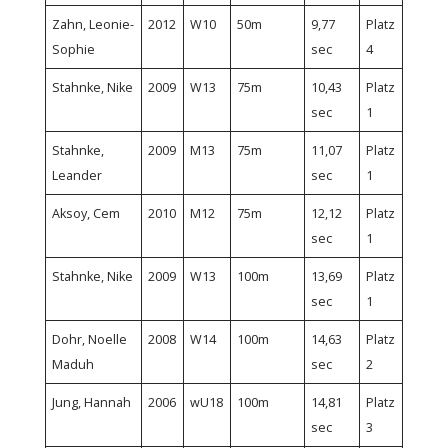
Zahn, Leonie-
2012
W10
50m
9,77
Platz
Sophie
sec
4
Stahnke, Nike
2009
W13
75m
10,43
Platz
sec
1
Stahnke,
2009
M13
75m
11,07
Platz
Leander
sec
1
Aksoy, Cem
2010
M12
75m
12,12
Platz
sec
1
Stahnke, Nike
2009
W13
100m
13,69
Platz
sec
1
Dohr, Noelle
2008
W14
100m
14,63
Platz
Maduh
sec
2
Jung, Hannah
2006
wU18
100m
14,81
Platz
sec
3