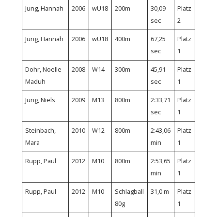
Jung, Hannah
2006
wU18
200m
30,09
Platz
sec
2
Jung, Hannah
2006
wU18
400m
67,25
Platz
sec
1
Dohr, Noelle
2008
W14
300m
45,91
Platz
Maduh
sec
1
Jung, Niels
2009
M13
800m
2:33,71
Platz
sec
1
Steinbach,
2010
W12
800m
2:43,06
Platz
Mara
min
1
Rupp, Paul
2012
M10
800m
2:53,65
Platz
min
1
Rupp, Paul
2012
M10
Schlagball
31,0 m
Platz
80g
1