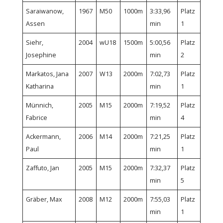
Saraiwanow,
1967
M50
1000m
3:33,96
Platz
Assen
min
1
Siehr,
2004
wU18
1500m
5:00,56
Platz
Josephine
min
2
Markatos, Jana
2007
W13
2000m
7:02,73
Platz
Katharina
min
1
Münnich,
2005
M15
2000m
7:19,52
Platz
Fabrice
min
4
Ackermann,
2006
M14
2000m
7:21,25
Platz
Paul
min
1
Zaffuto, Jan
2005
M15
2000m
7:32,37
Platz
min
5
Gräber, Max
2008
M12
2000m
7:55,03
Platz
min
1