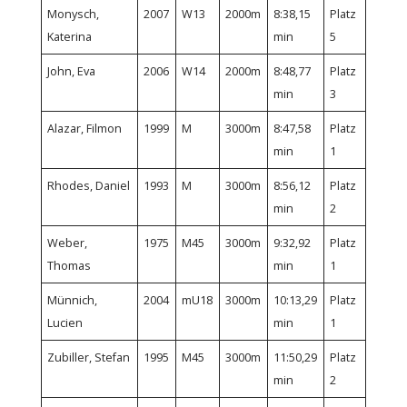
Monysch,
2007
W13
2000m
8:38,15
Platz
Katerina
min
5
John, Eva
2006
W14
2000m
8:48,77
Platz
min
3
Alazar, Filmon
1999
M
3000m
8:47,58
Platz
min
1
Rhodes, Daniel
1993
M
3000m
8:56,12
Platz
min
2
Weber,
1975
M45
3000m
9:32,92
Platz
Thomas
min
1
Münnich,
2004
mU18
3000m
10:13,29
Platz
Lucien
min
1
Zubiller, Stefan
1995
M45
3000m
11:50,29
Platz
min
2