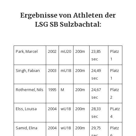
Ergebnisse von Athleten der
LSG SB Sulzbachtal:
Park, Marcel
2002
mU20
200m
23,85
Platz
sec
1
Singh, Fabian
2003
mU18
200m
24,49
Platz
sec
1
Rothermel, Nils
1995
M
200m
24,67
Platz
sec
2
Elss, Louisa
2004
wU18
200m
28,33
PLatz
sec
4
Samid, Elina
2004
wU18
200m
29,75
Platz
sec
6