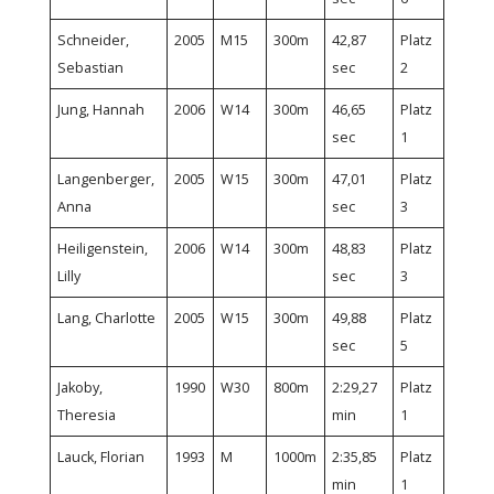
Schneider,
2005
M15
300m
42,87
Platz
Sebastian
sec
2
Jung, Hannah
2006
W14
300m
46,65
Platz
sec
1
Langenberger,
2005
W15
300m
47,01
Platz
Anna
sec
3
Heiligenstein,
2006
W14
300m
48,83
Platz
Lilly
sec
3
Lang, Charlotte
2005
W15
300m
49,88
Platz
sec
5
Jakoby,
1990
W30
800m
2:29,27
Platz
Theresia
min
1
Lauck, Florian
1993
M
1000m
2:35,85
Platz
min
1