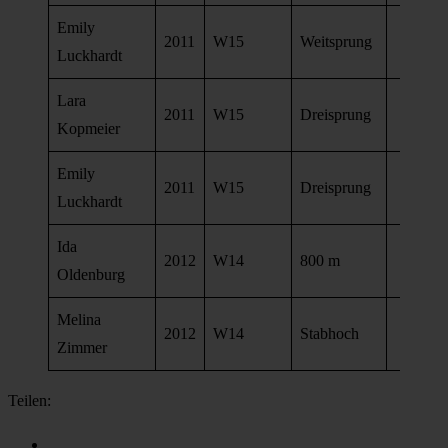
Emily
2011
W15
Weitsprung
4,53 
Luckhardt
Lara
2011
W15
Dreisprung
9,36 
Kopmeier
Emily
2011
W15
Dreisprung
8,86 
Luckhardt
Ida
2:46,0
2012
W14
800 m
Oldenburg
mi
Melina
2012
W14
Stabhoch
2,00 
Zimmer
Teilen: