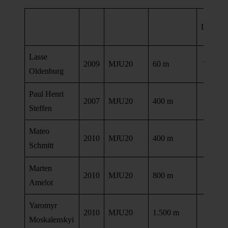
Leistun
Lasse
2009
MJU20
60 m
7,41 se
Oldenburg
Paul Henri
51,5
2007
MJU20
400 m
Steffen
se
Mateo
52,8
2010
MJU20
400 m
Schmitt
se
Marten
2:05,7
2010
MJU20
800 m
Amelot
mi
Yaromyr
4:57,3
2010
MJU20
1.500 m
Moskalenskyi
mi