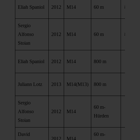
Eliah Spaniol
2012
M14
60 m
8,37 se
Sergio
Alfonso
2012
M14
60 m
8,41 se
Stoian
2:19,5
Eliah Spaniol
2012
M14
800 m
mi
2:25,5
Juliann Lotz
2013
M14(M13)
800 m
mi
Sergio
60 m-
10,9
Alfonso
2012
M14
Hürden
se
Stoian
David
60 m-
11,6
2012
M14