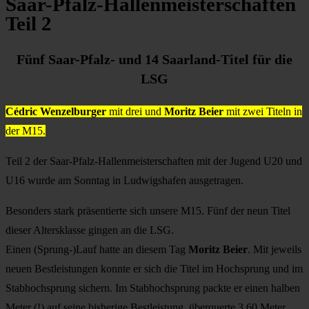
Saar-Pfalz-Hallenmeisterschaften
Teil 2
Fünf Saar-Pfalz- und 14 Saarland-Titel für die
LSG
Cédric Wenzelburger
mit drei und
Moritz Beier
mit zwei Titeln in
der M15.
Teil 2 der Saar-Pfalz-Hallenmeisterschaften mit der Jugend U20 und
U16 wurde am Sonntag in Ludwigshafen ausgetragen.
Besonders stark präsentierte sich unsere M15. Fünf der neun Titel
dieser Altersklasse gingen an die LSG.
Einen (Sprung-)Lauf hatte an diesem Tag
Moritz Beier
. Mit jeweils
neuen Bestleistungen konnte er sich die Titel im Hochsprung und im
Stabhochsprung sichern. Im Stabhochsprung packte er einen halben
Meter (!) auf seine bisherige Bestleistung, überquerte 3,60 Meter.