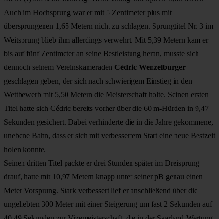
Auch im Hochsprung war er mit 5 Zentimeter plus mit
übersprungenen 1,65 Metern nicht zu schlagen. Sprungtitel Nr. 3 im
Weitsprung blieb ihm allerdings verwehrt. Mit 5,39 Metern kam er
bis auf fünf Zentimeter an seine Bestleistung heran, musste sich
dennoch seinem Vereinskameraden
Cédric Wenzelburger
geschlagen geben, der sich nach schwierigem Einstieg in den
Wettbewerb mit 5,50 Metern die Meisterschaft holte. Seinen ersten
Titel hatte sich Cédric bereits vorher über die 60 m-Hürden in 9,47
Sekunden gesichert. Dabei verhinderte die in die Jahre gekommene,
unebene Bahn, dass er sich mit verbessertem Start eine neue Bestzeit
holen konnte.
Seinen dritten Titel packte er drei Stunden später im Dreisprung
drauf, hatte mit 10,97 Metern knapp unter seiner pB genau einen
Meter Vorsprung. Stark verbessert lief er anschließend über die
ungeliebten 300 Meter mit einer Steigerung um fast 2 Sekunden auf
40,49 Sekunden zur Vizemeisterschaft, die in der Saarland-Wertung