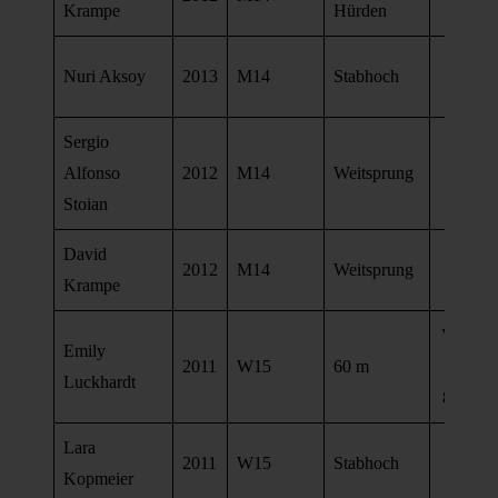
Krampe
Hürden
se
Nuri Aksoy
2013
M14
Stabhoch
2,30 
Sergio
Alfonso
2012
M14
Weitsprung
4,66 
Stoian
David
2012
M14
Weitsprung
4,18 
Krampe
VL 8,6
Emily
2011
W15
60 m
se
Luckhardt
8,78 se
Lara
2011
W15
Stabhoch
2,30 
Kopmeier