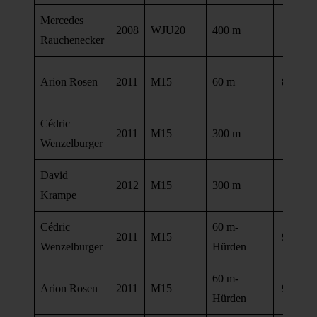
Mercedes
61,2
2008
WJU20
400 m
Rauchenecker
se
Arion Rosen
2011
M15
60 m
8,29 se
Cédric
40,4
2011
M15
300 m
Wenzelburger
se
David
47,8
2012
M15
300 m
Krampe
se
Cédric
60 m-
2011
M15
9,47 se
Wenzelburger
Hürden
60 m-
Arion Rosen
2011
M15
9,76 se
Hürden