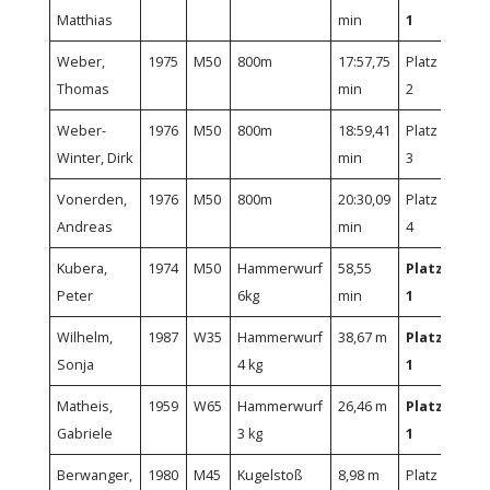
Matthias
min
1
Weber,
1975
M50
800m
17:57,75
Platz
Thomas
min
2
Weber-
1976
M50
800m
18:59,41
Platz
Winter, Dirk
min
3
Vonerden,
1976
M50
800m
20:30,09
Platz
Andreas
min
4
Kubera,
1974
M50
Hammerwurf
58,55
Platz
Peter
6kg
min
1
Wilhelm,
1987
W35
Hammerwurf
38,67 m
Platz
Sonja
4 kg
1
Matheis,
1959
W65
Hammerwurf
26,46 m
Platz
Gabriele
3 kg
1
Berwanger,
1980
M45
Kugelstoß
8,98 m
Platz