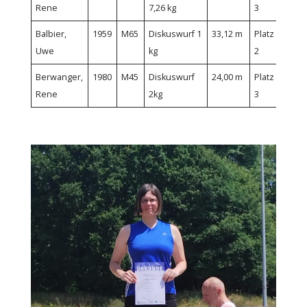
Rene
7,26 kg
3
Balbier,
1959
M65
Diskuswurf 1
33,12 m
Platz
Uwe
kg
2
Berwanger,
1980
M45
Diskuswurf
24,00 m
Platz
Rene
2kg
3