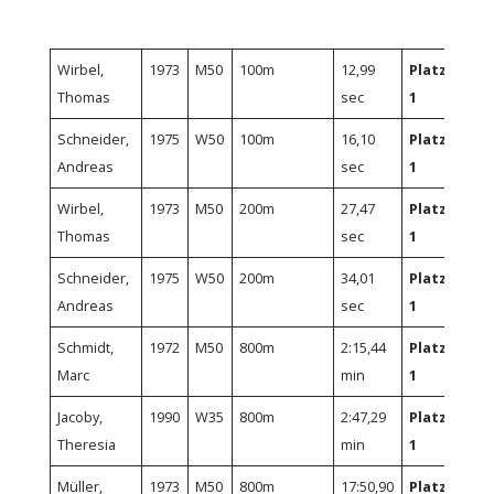
Wirbel,
1973
M50
100m
12,99
Platz
Thomas
sec
1
Schneider,
1975
W50
100m
16,10
Platz
Andreas
sec
1
Wirbel,
1973
M50
200m
27,47
Platz
Thomas
sec
1
Schneider,
1975
W50
200m
34,01
Platz
Andreas
sec
1
Schmidt,
1972
M50
800m
2:15,44
Platz
Marc
min
1
Jacoby,
1990
W35
800m
2:47,29
Platz
Theresia
min
1
Müller,
1973
M50
800m
17:50,90
Platz