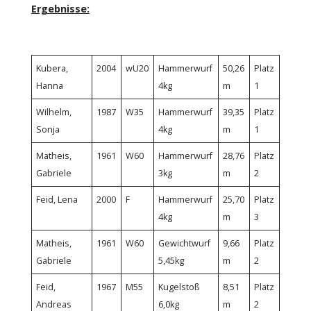
Ergebnisse:
Kubera,
2004
wU20
Hammerwurf
50,26
Platz
Hanna
4kg
m
1
Wilhelm,
1987
W35
Hammerwurf
39,35
Platz
Sonja
4kg
m
1
Matheis,
1961
W60
Hammerwurf
28,76
Platz
Gabriele
3kg
m
2
Feid, Lena
2000
F
Hammerwurf
25,70
Platz
4kg
m
3
Matheis,
1961
W60
Gewichtwurf
9,66
Platz
Gabriele
5,45kg
m
2
Feid,
1967
M55
Kugelstoß
8,51
Platz
Andreas
6,0kg
m
2