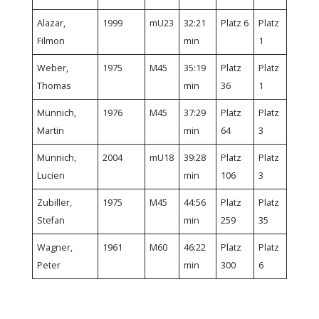
Alazar,
1999
mU23
32:21
Platz 6
Platz
Filmon
min
1
Weber,
1975
M45
35:19
Platz
Platz
Thomas
min
36
1
Münnich,
1976
M45
37:29
Platz
Platz
Martin
min
64
3
Münnich,
2004
mU18
39:28
Platz
Platz
Lucien
min
106
3
Zubiller,
1975
M45
44:56
Platz
Platz
Stefan
min
259
35
Wagner,
1961
M60
46:22
Platz
Platz
Peter
min
300
6