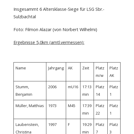
Insgesammt 6 Altersklasse-Siege für LSG Sbr.-
Sulzbachtal
Foto: Filmon Alazar (von Norbert Wilhelmi)
Ergebnisse 5,0km (amtl.vermessen):
Name
Jahrgang
AK
Zeit
Platz
Platz
m/w
AK
Stumm,
2006
mU16
17:13
Platz
Platz
Benjamin
min
14
1
Müller, Matthias
1973
M45
17:39
Platz
Platz
min
22
1
Laubenstein,
1997
F
19:29
Platz
Platz
Christina
min
7
3