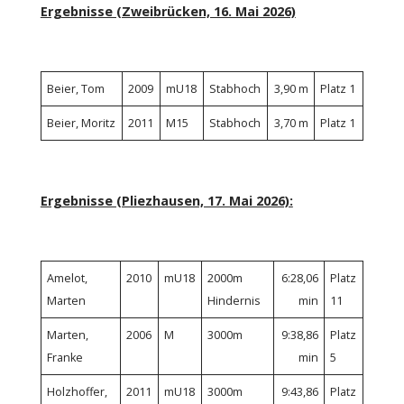
Ergebnisse (Zweibrücken, 16. Mai 2026)
Beier, Tom
2009
mU18
Stabhoch
3,90 m
Platz 1
Beier, Moritz
2011
M15
Stabhoch
3,70 m
Platz 1
Ergebnisse (Pliezhausen, 17. Mai 2026):
Amelot,
2010
mU18
2000m
6:28,06
Platz
Marten
Hindernis
min
11
Marten,
2006
M
3000m
9:38,86
Platz
Franke
min
5
Holzhoffer,
2011
mU18
3000m
9:43,86
Platz