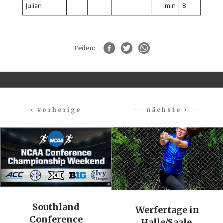
Julian
min
8
Teilen:
‹ vorherige
nächste ›
Southland
Werfertage in
Conference
Halle/Saale,